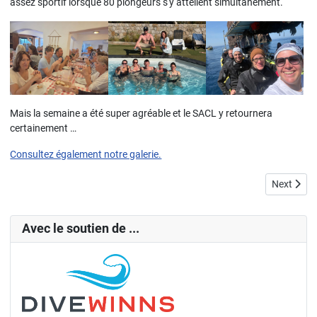
assez sportif lorsque 80 plongeurs s'y attellent simultanément.
Mais la semaine a été super agréable et le SACL y retournera
certainement …
Consultez également notre galerie.
Next artic
Next
Avec le soutien de ...