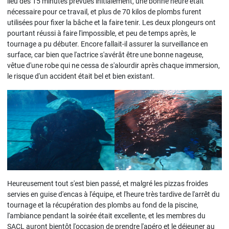
lieu des 15 minutes prévues initialement, une bonne heure était
nécessaire pour ce travail, et plus de 70 kilos de plombs furent
utilisées pour fixer la bâche et la faire tenir. Les deux plongeurs ont
pourtant réussi à faire l'impossible, et peu de temps après, le
tournage a pu débuter. Encore fallait-il assurer la surveillance en
surface, car bien que l'actrice s'avérât être une bonne nageuse,
vêtue d'une robe qui ne cessa de s'alourdir après chaque immersion,
le risque d'un accident était bel et bien existant.
Heureusement tout s'est bien passé, et malgré les pizzas froides
servies en guise d'encas à l'équipe, et l'heure très tardive de l'arrêt du
tournage et la récupération des plombs au fond de la piscine,
l'ambiance pendant la soirée était excellente, et les membres du
SACL auront bientôt l'occasion de prendre l'apéro et le déjeuner au