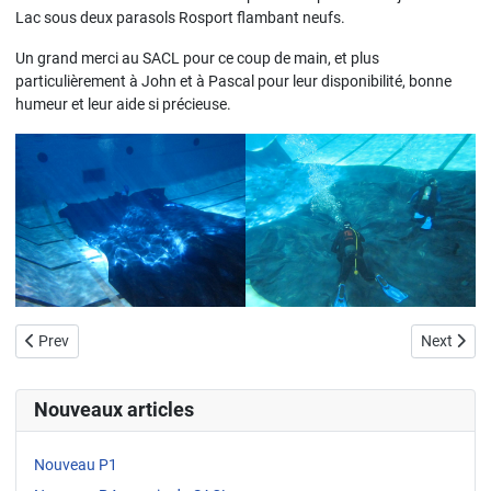
Lac sous deux parasols Rosport flambant neufs.
Un grand merci au SACL pour ce coup de main, et plus
particulièrement à John et à Pascal pour leur disponibilité, bonne
humeur et leur aide si précieuse.
Previous article: PôPoPó attachez vos bouteilles s'il vous plait...
Next artic
Prev
Next
Nouveaux articles
Nouveau P1