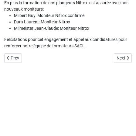
En plus la formation de nos plongeurs Nitrox est assurée avec nos
nouveaux moniteurs:
Milbert Guy: Moniteur Nitrox confirmé
Dura Laurent: Moniteur Nitrox
Milmeister Jean-Claude: Moniteur Nitrox
Félicitations pour cet engagement et appel aux candidatures pour
renforcer notre équipe de formateurs SACL.
Previous article: 5 nouveaux P2 au SACL
Next artic
Prev
Next