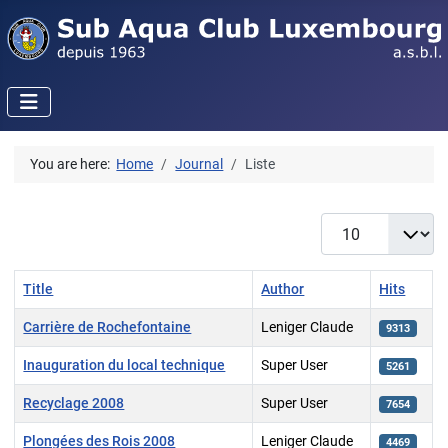
You are here:
Home
Journal
Liste
Display #
Title
Author
Hits
Carrière de Rochefontaine
Leniger Claude
9313
Inauguration du local technique
Super User
5261
Recyclage 2008
Super User
7654
Plongées des Rois 2008
Leniger Claude
4469