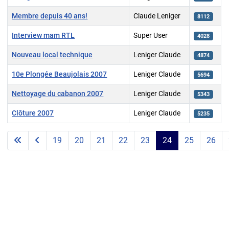
Membre depuis 40 ans!
Claude Leniger
8112
Interview mam RTL
Super User
4028
Nouveau local technique
Leniger Claude
4874
10e Plongée Beaujolais 2007
Leniger Claude
5694
Nettoyage du cabanon 2007
Leniger Claude
5343
Clôture 2007
Leniger Claude
5235
Articles
19
20
21
22
23
24
25
26
Page 24 of 28