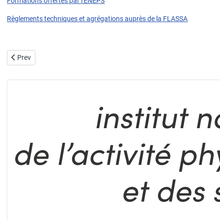
Formations offertes par l'ENEPS
Règlements techniques et agrégations auprès de la FLASSA
Previous article: Le P3 - CMAS ***
Prev